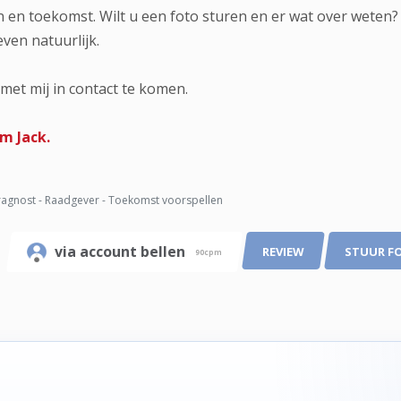
 en toekomst. Wilt u een foto sturen en er wat over weten?
ven natuurlijk.
et mij in contact te komen.
m Jack.
agnost - Raadgever - Toekomst voorspellen
via account bellen
REVIEW
STUUR F
90cpm