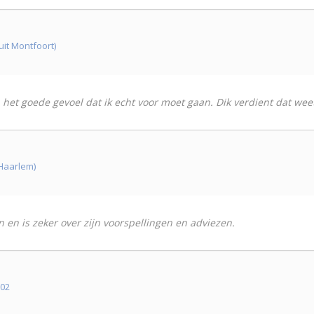
uit Montfoort)
och het goede gevoel dat ik echt voor moet gaan. Dik verdient dat weet 
 Haarlem)
in en is zeker over zijn voorspellingen en adviezen.
u02