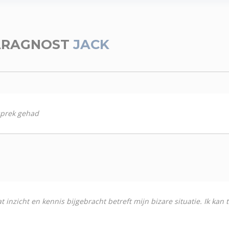
ARAGNOST
JACK
sprek gehad
t inzicht en kennis bijgebracht betreft mijn bizare situatie. Ik ka