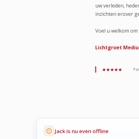
uw verleden, heden
inzichten erover ge
Voel u welkom om m
Lichtgroet Mediu
Par
Jack is nu even offline