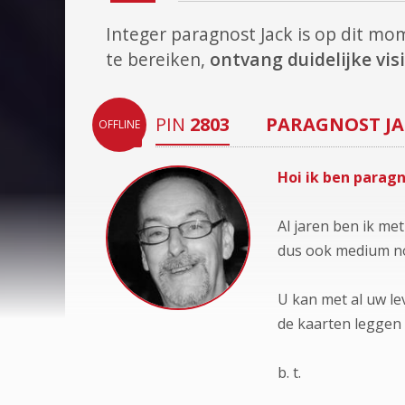
Integer paragnost Jack is op dit m
te bereiken,
ontvang duidelijke visi
PIN
2803
PARAGNOST
J
OFFLINE
Hoi ik ben paragn
Al jaren ben ik me
dus ook medium n
U kan met al uw le
de kaarten leggen
b. t.