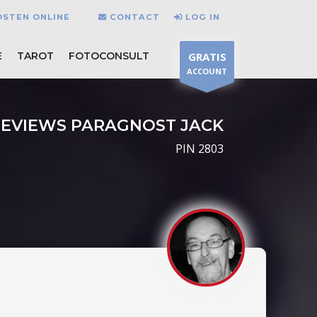
OSTEN ONLINE
CONTACT
LOG IN
E
TAROT
FOTOCONSULT
GRATIS
ACCOUNT
REVIEWS PARAGNOST JACK
PIN 2803