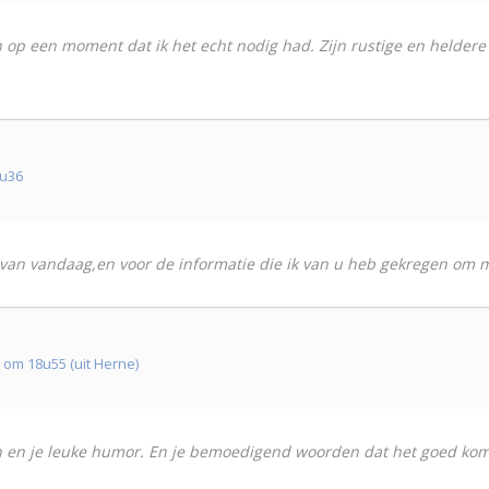
op een moment dat ik het echt nodig had. Zijn rustige en heldere
0u36
k van vandaag,en voor de informatie die ik van u heb gekregen om
om 18u55 (uit Herne)
ken en je leuke humor. En je bemoedigend woorden dat het goed kom