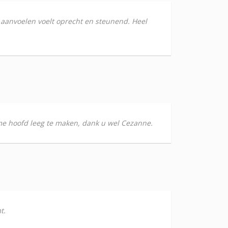
 aanvoelen voelt oprecht en steunend. Heel
 me hoofd leeg te maken, dank u wel Cezanne.
t.