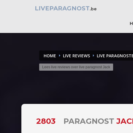
LIVEPARAGNOST
.be
HOME
LIVE REVIEWS
LIVE PARAGNOST
Lees live reviews over live paragnost Jack
2803
PARAGNOST
JAC