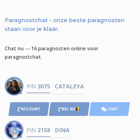
Paragnostchat - onze
beste paragnosten
staan voor je klaar.
Chat nu
—
16 paragnosten online voor
paragnostchat
.
PIN
3075
CATALEYA
ACCOUNT
BEL NU
CHAT
PIN
2158
DINA