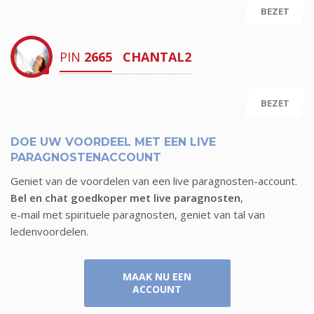
BEZET
PIN
2665
CHANTAL2
BEZET
DOE UW VOORDEEL MET EEN LIVE
PARAGNOSTENACCOUNT
Geniet van de voordelen van een live paragnosten-account.
Bel en chat goedkoper met live paragnosten
,
e-mail met spirituele paragnosten, geniet van tal van
ledenvoordelen.
MAAK NU EEN
ACCOUNT