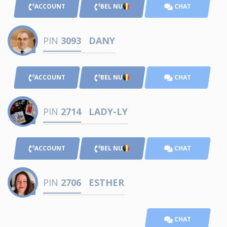
ACCOUNT
BEL NU
CHAT
PIN
3093
DANY
ACCOUNT
BEL NU
CHAT
PIN
2714
LADY-LY
ACCOUNT
BEL NU
CHAT
PIN
2706
ESTHER
CHAT