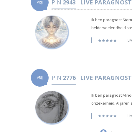
PIN
2943
LIVE PARAGNOST
VRIJ
Ik ben paragnost Stor
heldervoelendheid stel
Liv
PIN
2776
LIVE PARAGNOST
VRIJ
Ik ben paragnost Minoe
onzekerheid. Al jaren
Liv