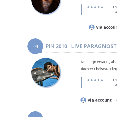
Liv
La
via acco
PIN
2010
LIVE PARAGNOST
VRIJ
Door mijn ervaring als
dochter Chelsea. Ik kri
Liv
La
via account
9