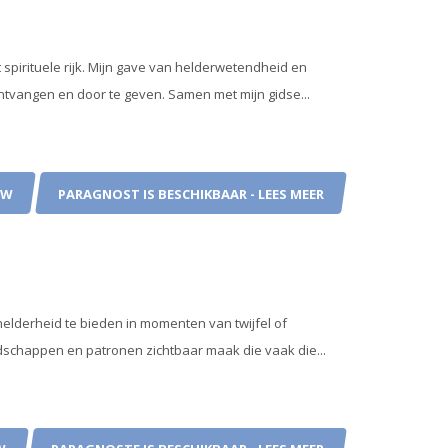
pirituele rijk. Mijn gave van helderwetendheid en
ontvangen en door te geven. Samen met mijn gidse...
EW
PARAGNOST IS BESCHIKBAAR - LEES MEER
helderheid te bieden in momenten van twijfel of
dschappen en patronen zichtbaar maak die vaak die...