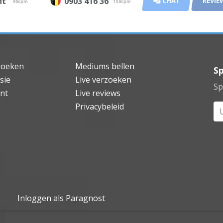
unt
0903 416 36
CHAT
REVIE
90cpm
150cpm
zoeken
Mediums bellen
Sp
sie
Live verzoeken
Sp
nt
Live reviews
Privacybeleid
Uw
Inloggen als Paragnost