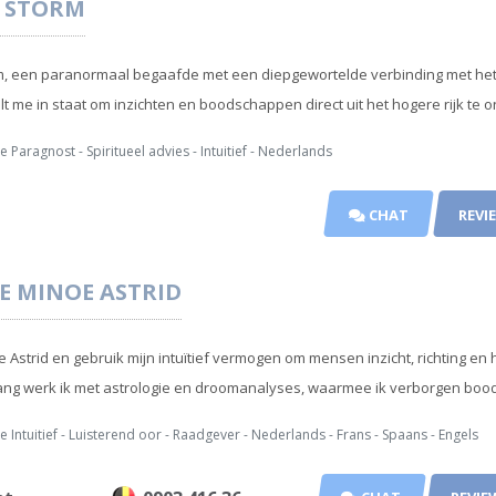
STORM
m, een paranormaal begaafde met een diepgewortelde verbinding met het s
t me in staat om inzichten en boodschappen direct uit het hogere rijk te 
e Paragnost - Spiritueel advies - Intuitief - Nederlands
CHAT
REVI
E
MINOE ASTRID
 Astrid en gebruik mijn intuïtief vermogen om mensen inzicht, richting en 
lang werk ik met astrologie en droomanalyses, waarmee ik verborgen boo
e Intuitief - Luisterend oor - Raadgever - Nederlands - Frans - Spaans - Engels