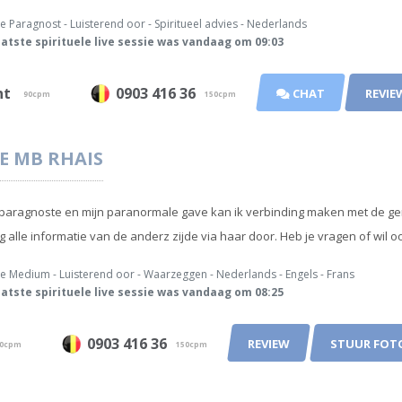
e Paragnost - Luisterend oor - Spiritueel advies - Nederlands
atste spirituele live sessie was vandaag om 09:03
unt
0903 416 36
CHAT
REVIE
90cpm
150cpm
E
MB RHAIS
 paragnoste en mijn paranormale gave kan ik verbinding maken met de gen
jg alle informatie van de anderz zijde via haar door. Heb je vragen of wil oo
e Medium - Luisterend oor - Waarzeggen - Nederlands - Engels - Frans
atste spirituele live sessie was vandaag om 08:25
0903 416 36
REVIEW
STUUR FOT
0cpm
150cpm