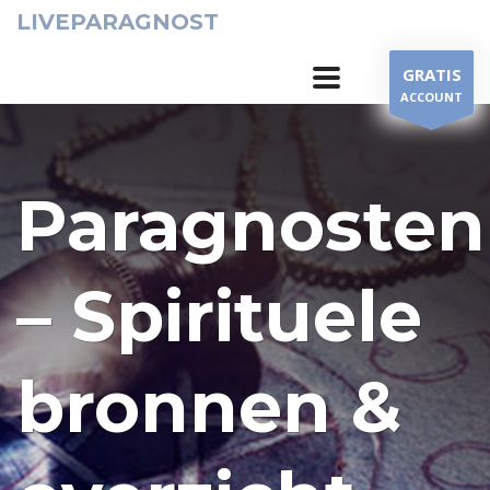
LIVEPARAGNOST
GRATIS
ACCOUNT
Paragnosten
– Spirituele
bronnen &