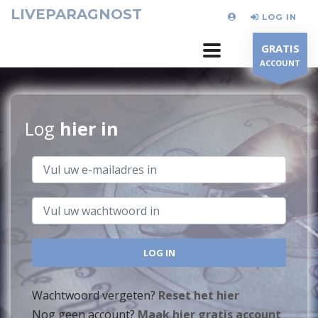
LIVEPARAGNOST
LOG IN
GRATIS
ACCOUNT
Log
hier in
Wachtwoord vergeten?
Reset het hier
Nog geen account?
Maak hier gratis account