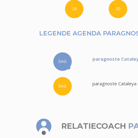
29
30
LEGENDE AGENDA PARAGNOS
paragnoste Cataley
DAG
paragnoste Cataleya 
DAG
RELATIECOACH
P