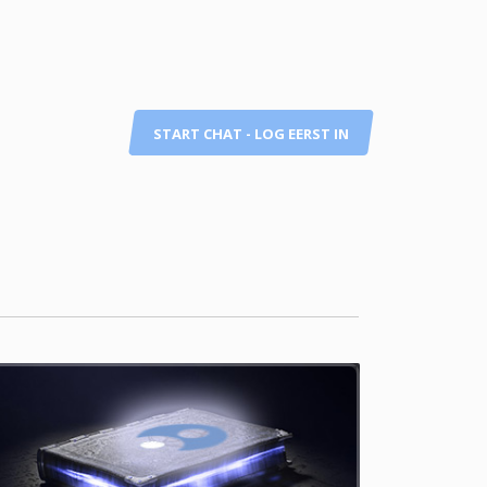
START CHAT - LOG EERST IN