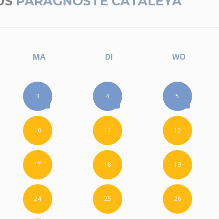
US
PARAGNOSTE CATALEYA
MA
DI
WO
3
4
5
10
11
12
17
18
19
24
25
26