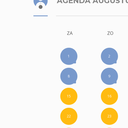
AGENDA AUGUST
ZA
ZO
1
2
8
9
15
16
22
23