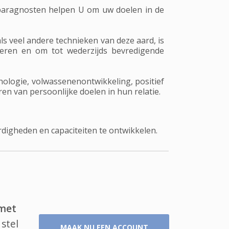
n paragnosten helpen U om uw doelen in de
ls veel andere technieken van deze aard, is
teren en om tot wederzijds bevredigende
chologie, volwassenenontwikkeling, positief
en van persoonlijke doelen in hun relatie.
digheden en capaciteiten te ontwikkelen.
 met
stel
MAAK NU EEN ACCOUNT