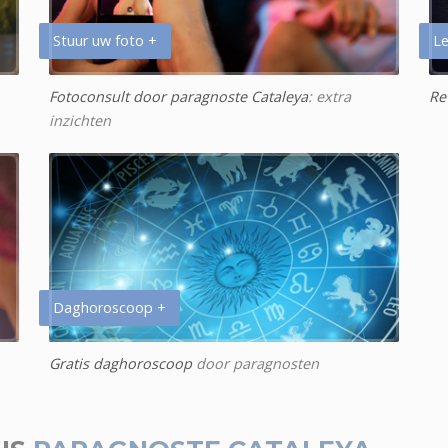
Stuur uw foto +
Le
Fotoconsult door paragnoste Cataleya
: extra
Re
inzichten
Daghoroscoop +
Gratis daghoroscoop
door paragnosten