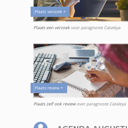
Plaats verzoek +
Plaats een verzoek
voor paragnoste Cataleya
Plaats review +
Plaats zelf ook review
over paragnoste Cataleya