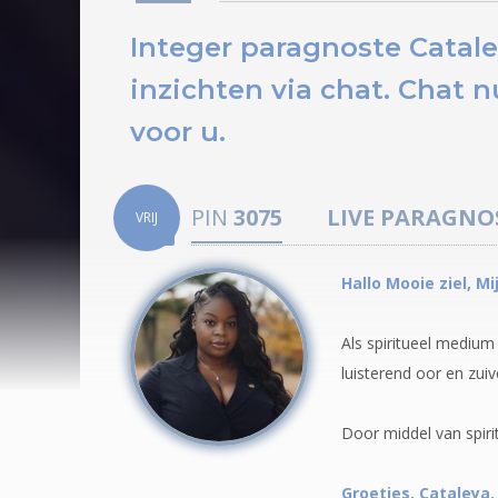
Integer paragnoste Catale
inzichten via chat.
Chat n
voor u.
PIN
3075
LIVE PARAGNO
VRIJ
Hallo Mooie ziel, M
Als spiritueel medium
luisterend oor en zuiv
Door middel van spirit
Groetjes, Cataleya.