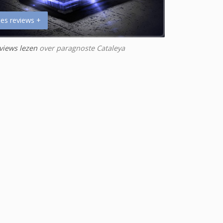
es reviews +
views lezen
over paragnoste Cataleya