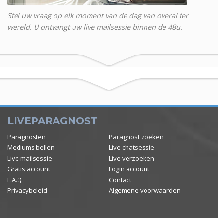
Stel uw vraag op elk moment van de dag van overal ter
wereld. U ontvangt uw live mailsessie binnen de 48u.
LIVEPARAGNOST
Paragnosten
Paragnost zoeken
Mediums bellen
Live chatsessie
Live mailsessie
Live verzoeken
Gratis account
Login account
F.A.Q
Contact
Privacybeleid
Algemene voorwaarden