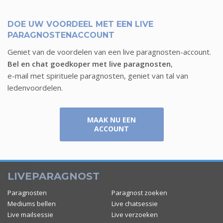
BHARTIE
MORGANE
DOE UW VOORDEEL MET EEN LIVE
PARAGNOSTENACCOUNT
7 augustus
7 augustus
Geniet van de voordelen van een live paragnosten-account.
Bel en chat goedkoper met live paragnosten
,
e-mail met spirituele paragnosten, geniet van tal van
ledenvoordelen.
MAAK NU EEN
ACCOUNT
LIVEPARAGNOST
Paragnosten
Paragnost zoeken
Mediums bellen
Live chatsessie
QUINY QUEEN
SPARKEL
Live mailsessie
Live verzoeken