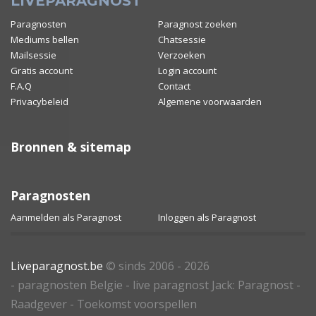
LIVEPARAGNOST
Paragnosten
Paragnost zoeken
Mediums bellen
Chatsessie
Mailsessie
Verzoeken
Gratis account
Login account
F.A.Q
Contact
Privacybeleid
Algemene voorwaarden
Bronnen & sitemap
Paragnosten
Aanmelden als Paragnost
Inloggen als Paragnost
Liveparagnost.be
© sinds 2006 - 2026
- paragnosten Belgie - live paragnost Jack: Paragnost -
Raadgever - Toekomst voorspellen