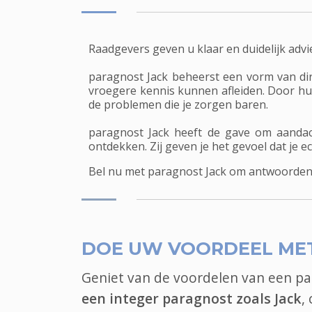
Raadgevers geven u klaar en duidelijk advi
paragnost Jack beheerst een vorm van dire
vroegere kennis kunnen afleiden. Door hun i
de problemen die je zorgen baren.
paragnost Jack heeft de gave om aandac
ontdekken. Zij geven je het gevoel dat je 
Bel nu met paragnost Jack om antwoorden t
DOE UW VOORDEEL ME
Geniet van de voordelen van een p
een integer paragnost zoals Jack
,