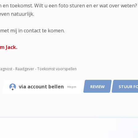
 en toekomst. Wilt u een foto sturen en er wat over weten?
ven natuurlijk.
et mij in contact te komen.
m Jack.
agnost - Raadgever - Toekomst voorspellen
via account bellen
REVIEW
STUUR F
90cpm