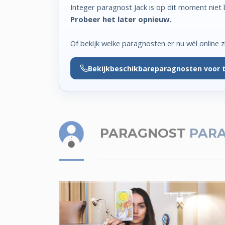
Integer paragnost Jack is op dit moment niet 
Probeer het later opnieuw.
Of bekijk welke paragnosten er nu wél online zi
Bekijk
beschikbare
paragnosten voor 
PARAGNOST
PAR