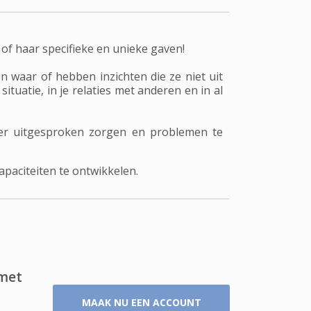
 of haar specifieke en unieke gaven!
n waar of hebben inzichten die ze niet uit
ituatie, in je relaties met anderen en in al
eer uitgesproken zorgen en problemen te
paciteiten te ontwikkelen.
 met
MAAK NU EEN ACCOUNT