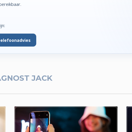
bereikbaar.
jn:
telefoonadvies
AGNOST JACK