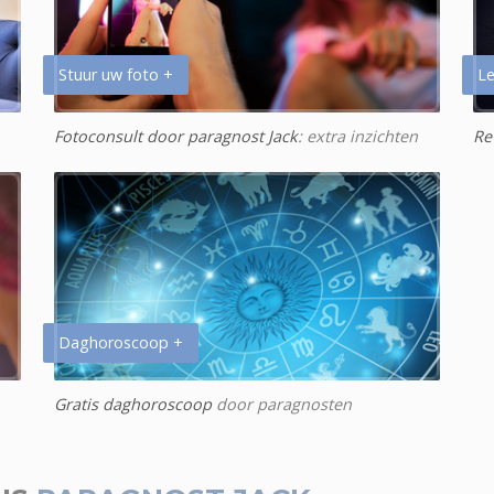
Stuur uw foto +
Le
Fotoconsult door paragnost Jack
: extra inzichten
Re
Daghoroscoop +
Gratis daghoroscoop
door paragnosten