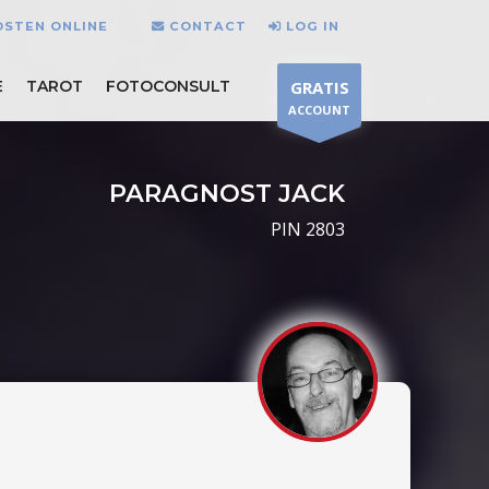
OSTEN ONLINE
CONTACT
LOG IN
E
TAROT
FOTOCONSULT
GRATIS
ACCOUNT
PARAGNOST JACK
PIN 2803