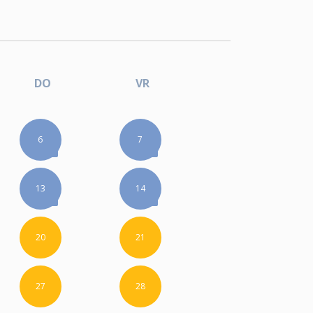
DO
VR
6
7
13
14
20
21
27
28