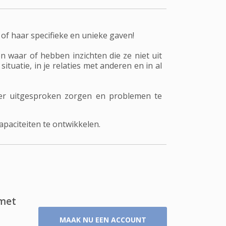
 of haar specifieke en unieke gaven!
n waar of hebben inzichten die ze niet uit
ituatie, in je relaties met anderen en in al
eer uitgesproken zorgen en problemen te
paciteiten te ontwikkelen.
 met
MAAK NU EEN ACCOUNT