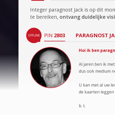
Integer paragnost Jack is op dit m
te bereiken,
ontvang duidelijke visi
PIN
2803
PARAGNOST
J
OFFLINE
Hoi ik ben paragn
Al jaren ben ik me
dus ook medium n
U kan met al uw le
de kaarten leggen
b. t.