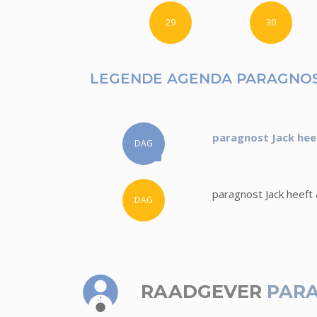
29
30
LEGENDE AGENDA PARAGNOS
paragnost Jack hee
DAG
paragnost Jack heeft
DAG
RAADGEVER
PAR