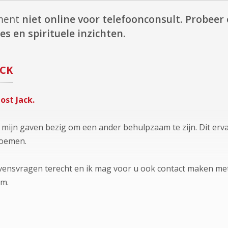
oment
niet online voor telefoonconsult.
Probeer 
es en spirituele inzichten.
ACK
ost Jack.
t mijn gaven bezig om een ander behulpzaam te zijn. Dit erv
oemen.
vensvragen terecht en ik mag voor u ook contact maken met
 m.