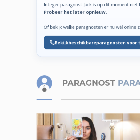
Integer paragnost Jack is op dit moment niet 
Probeer het later opnieuw.
Of bekijk welke paragnosten er nu wél online zi
Bekijk
beschikbare
paragnosten voor 
PARAGNOST
PAR