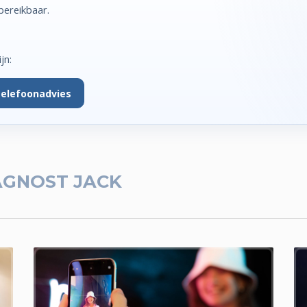
bereikbaar.
jn:
telefoonadvies
AGNOST JACK