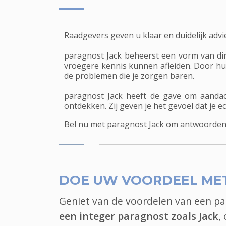
Raadgevers geven u klaar en duidelijk advi
paragnost Jack beheerst een vorm van dire
vroegere kennis kunnen afleiden. Door hun i
de problemen die je zorgen baren.
paragnost Jack heeft de gave om aandac
ontdekken. Zij geven je het gevoel dat je 
Bel nu met paragnost Jack om antwoorden t
DOE UW VOORDEEL ME
Geniet van de voordelen van een p
een integer paragnost zoals Jack
,