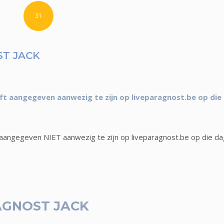
31
T JACK
ft aangegeven aanwezig te zijn op liveparagnost.be op die
 aangegeven NIET aanwezig te zijn op liveparagnost.be op die da
AGNOST JACK