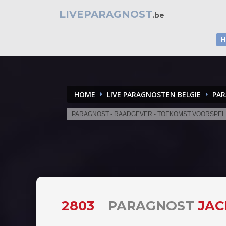
LIVEPARAGNOST
.be
HOME
LIVE PARAGNOSTEN BELGIE
PAR
PARAGNOST - RAADGEVER - TOEKOMST VOORSPE
2803
PARAGNOST
JAC