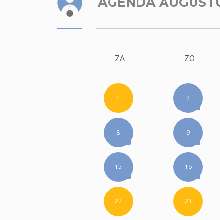
AGENDA AUGUST
ZA
ZO
1
2
8
9
15
16
22
23