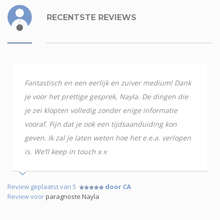
RECENTSTE REVIEWS
Fantastisch en een eerlijk en zuiver medium! Dank
je voor het prettige gesprek, Nayla. De dingen die
je zei klopten volledig zonder enige informatie
vooraf. Fijn dat je ook een tijdsaanduiding kon
geven. Ik zal je laten weten hoe het e.e.a. verlopen
is. We’ll keep in touch x x
Review geplaatst van 5
door CA
Review voor
paragnoste Nayla