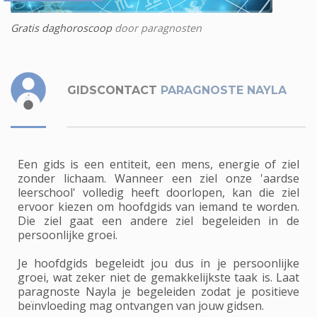
Gratis daghoroscoop
door paragnosten
GIDSCONTACT
PARAGNOSTE NAYLA
Een gids is een entiteit, een mens, energie of ziel
zonder lichaam. Wanneer een ziel onze 'aardse
leerschool' volledig heeft doorlopen, kan die ziel
ervoor kiezen om hoofdgids van iemand te worden.
Die ziel gaat een andere ziel begeleiden in de
persoonlijke groei.
Je hoofdgids begeleidt jou dus in je persoonlijke
groei, wat zeker niet de gemakkelijkste taak is. Laat
paragnoste Nayla je begeleiden zodat je positieve
beïnvloeding mag ontvangen van jouw gidsen.