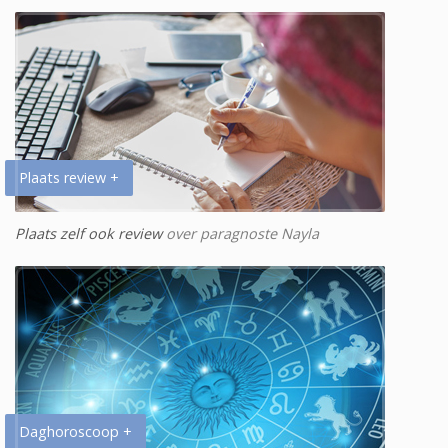
Plaats review +
Plaats zelf ook review
over paragnoste Nayla
Daghoroscoop +