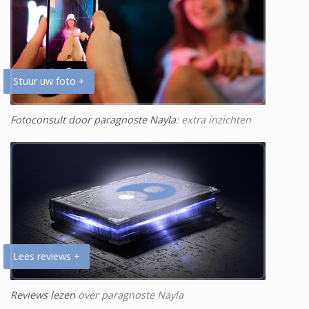
Stuur uw foto +
Fotoconsult door paragnoste Nayla
: extra inzichten
Lees reviews +
Reviews lezen
over paragnoste Nayla