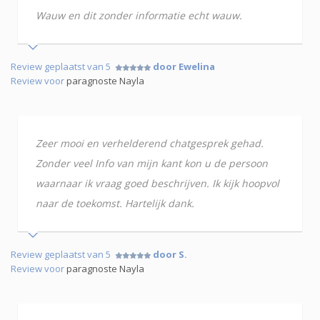
Wauw en dit zonder informatie echt wauw.
Review geplaatst van 5
door Ewelina
Review voor
paragnoste Nayla
Zeer mooi en verhelderend chatgesprek gehad.
Zonder veel Info van mijn kant kon u de persoon
waarnaar ik vraag goed beschrijven. Ik kijk hoopvol
naar de toekomst. Hartelijk dank.
Review geplaatst van 5
door S.
Review voor
paragnoste Nayla