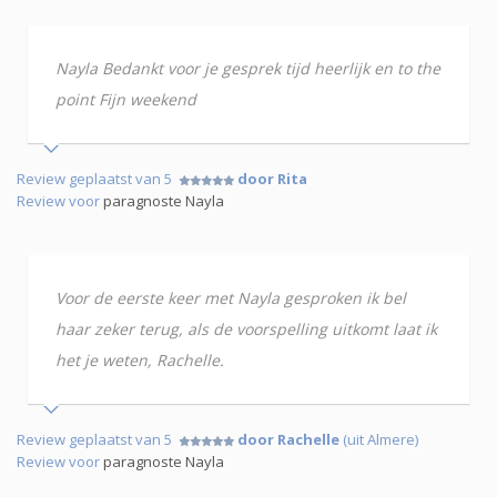
Nayla Bedankt voor je gesprek tijd heerlijk en to the
point Fijn weekend
Review geplaatst van 5
door Rita
Review voor
paragnoste Nayla
Voor de eerste keer met Nayla gesproken ik bel
haar zeker terug, als de voorspelling uitkomt laat ik
het je weten, Rachelle.
Review geplaatst van 5
door Rachelle
(uit Almere)
Review voor
paragnoste Nayla