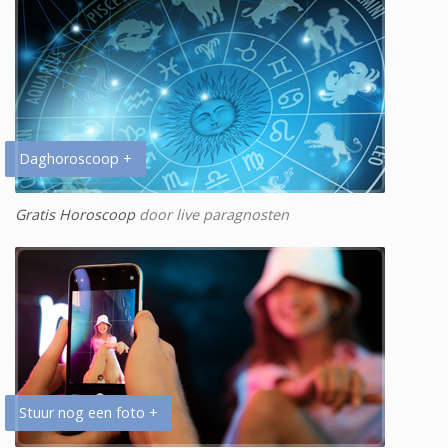
Daghoroscoop +
Gratis Horoscoop
door live paragnosten
Stuur nog een foto +