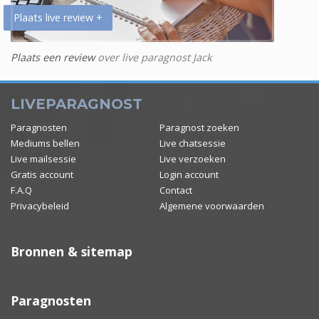
Plaats live review +
Plaats een review
over live paragnost Jack
LIVEPARAGNOST
Paragnosten
Paragnost zoeken
Mediums bellen
Live chatsessie
Live mailsessie
Live verzoeken
Gratis account
Login account
F.A.Q
Contact
Privacybeleid
Algemene voorwaarden
Bronnen & sitemap
Paragnosten