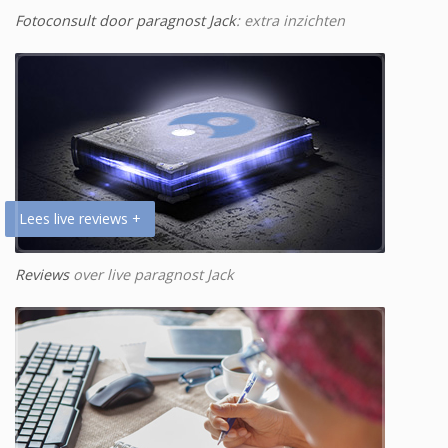
Fotoconsult door paragnost Jack
: extra inzichten
Lees live reviews +
Reviews
over live paragnost Jack