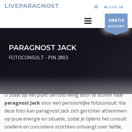
LIVEPARAGNOST
LOG IN
GRATIS
ACCOUNT
PARAGNOST JACK
FOTOCONSULT - PIN 2803
U staat op het punt uw foto veilig door te sturen naar
paragnost Jack
voor een persoonlijke fotoconsult. Via
deze foto kan paragnost Jack zich gerichter afstemmen
op jouw energie en situatie, zodat je tijdens het consult
snellere en concretere inzichten ontvangt over liefde,