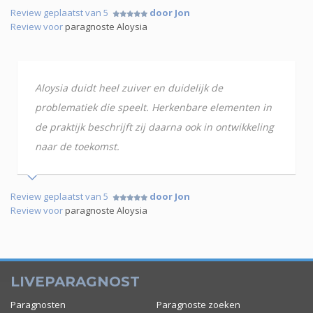
Review geplaatst van 5
door Jon
Review voor
paragnoste Aloysia
Aloysia duidt heel zuiver en duidelijk de
problematiek die speelt. Herkenbare elementen in
de praktijk beschrijft zij daarna ook in ontwikkeling
naar de toekomst.
Review geplaatst van 5
door Jon
Review voor
paragnoste Aloysia
LIVEPARAGNOST
Paragnosten
Paragnoste zoeken