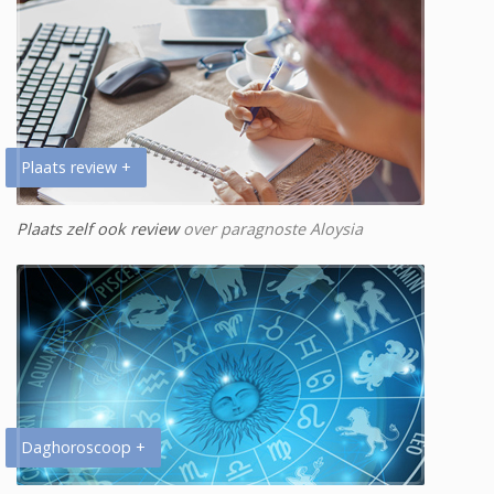
Plaats review +
Plaats zelf ook review
over paragnoste Aloysia
Daghoroscoop +