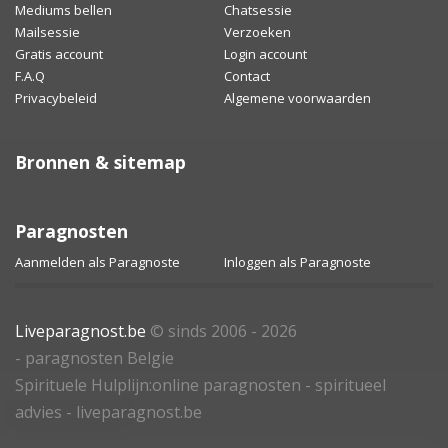
Mediums bellen
Chatsessie
Mailsessie
Verzoeken
Gratis account
Login account
F.A.Q
Contact
Privacybeleid
Algemene voorwaarden
Bronnen & sitemap
Paragnosten
Aanmelden als Paragnoste
Inloggen als Paragnoste
Liveparagnost.be
© sinds 2006 - 2026
- paragnosten Belgie
Spirituele Hulplijn:online paragnosten - spiritueel
advies - liveparagnost.be