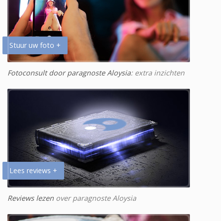
Stuur uw foto +
Fotoconsult door paragnoste Aloysia
: extra inzichten
Lees reviews +
Reviews lezen
over paragnoste Aloysia