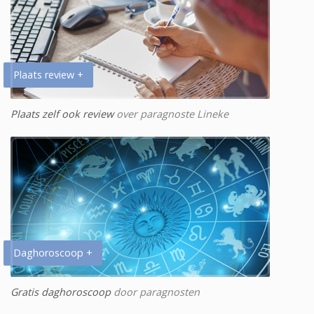
Plaats review +
Plaats zelf ook review
over paragnoste Lineke
Daghoroscoop +
Gratis daghoroscoop
door paragnosten