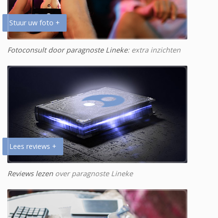
Stuur uw foto +
Fotoconsult door paragnoste Lineke
: extra inzichten
Lees reviews +
Reviews lezen
over paragnoste Lineke