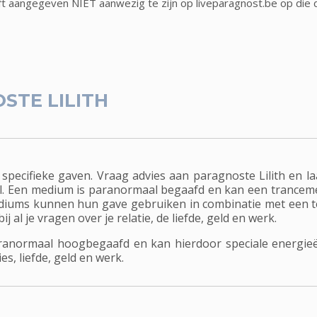
eft aangegeven NIET aanwezig te zijn op liveparagnost.be op die 
STE LILITH
specifieke gaven. Vraag advies aan paragnoste Lilith en l
el. Een medium is paranormaal begaafd en kan een trancem
iums kunnen hun gave gebruiken in combinatie met een te
j al je vragen over je relatie, de liefde, geld en werk.
aranormaal hoogbegaafd en kan hierdoor speciale energieë
es, liefde, geld en werk.