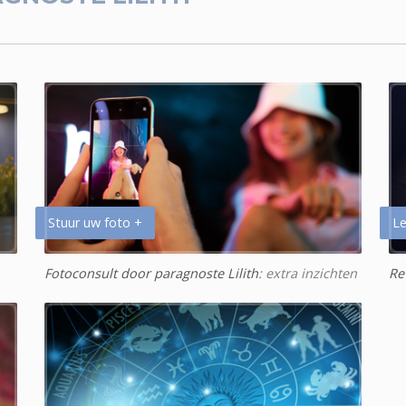
Stuur uw foto +
Le
Fotoconsult door paragnoste Lilith
: extra inzichten
Re