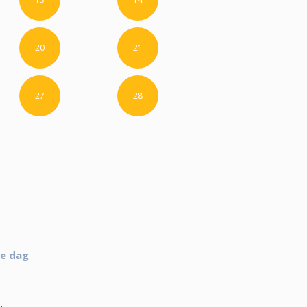
20
21
27
28
ie dag