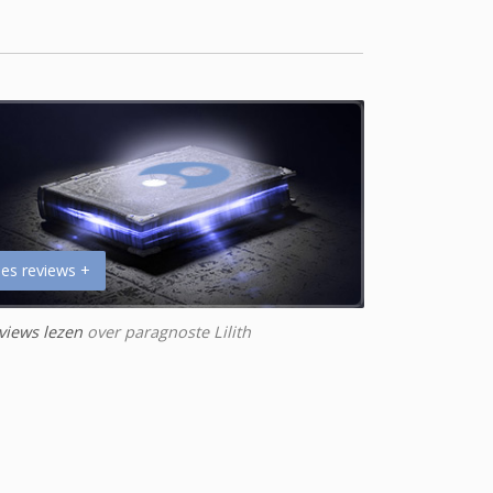
es reviews +
views lezen
over paragnoste Lilith