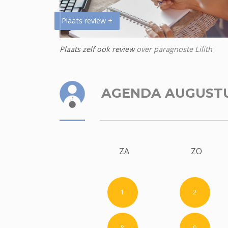
Plaats review +
Plaats zelf ook review
over paragnoste Lilith
AGENDA AUGUST
ZA
ZO
1
2
8
9