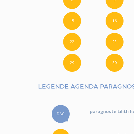
15
16
22
23
29
30
LEGENDE AGENDA PARAGNOS
paragnoste Lilith h
DAG