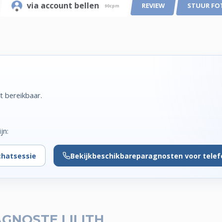
via account bellen
REVIEW
STUUR FO
90cpm
t bereikbaar.
jn:
chatsessie
Bekijk
beschikbare
paragnosten voor tele
GNOSTE LILITH