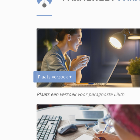
Plaats verzoek +
Plaats een verzoek
voor paragnoste Lilith