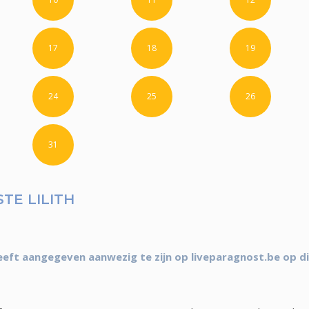
17
18
19
24
25
26
31
TE LILITH
eeft aangegeven aanwezig te zijn op liveparagnost.be op d