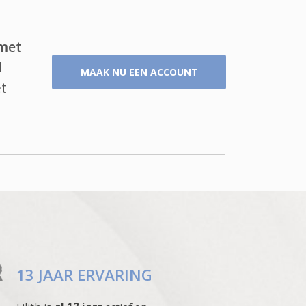
 met
l
MAAK NU EEN ACCOUNT
et
13 JAAR ERVARING