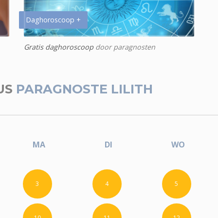
Daghoroscoop +
Gratis daghoroscoop
door paragnosten
US
PARAGNOSTE LILITH
MA
DI
WO
3
4
5
10
11
12