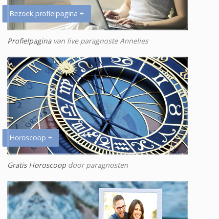
Bezoek profielpagina +
Profielpagina
van live paragnoste Annelies
Horoscoop +
Gratis Horoscoop
door paragnosten