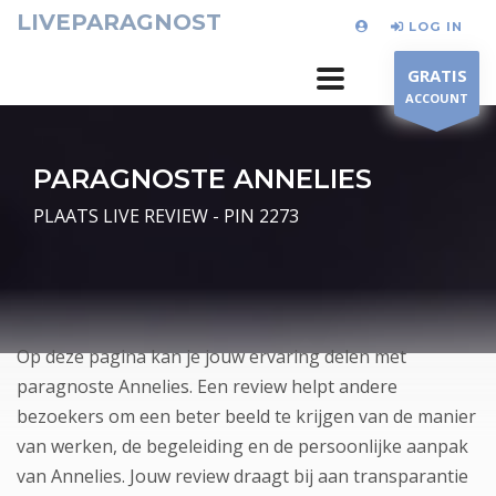
LIVEPARAGNOST
LOG IN
GRATIS
ACCOUNT
PARAGNOSTE ANNELIES
PLAATS LIVE REVIEW - PIN 2273
Op deze pagina kan je jouw ervaring delen met
paragnoste Annelies. Een review helpt andere
bezoekers om een beter beeld te krijgen van de manier
van werken, de begeleiding en de persoonlijke aanpak
van Annelies. Jouw review draagt bij aan transparantie