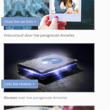
Stuur live uw foto +
Fotoconsult door live paragnoste Annelies
Lees live reviews +
Reviews
over live paragnoste Annelies