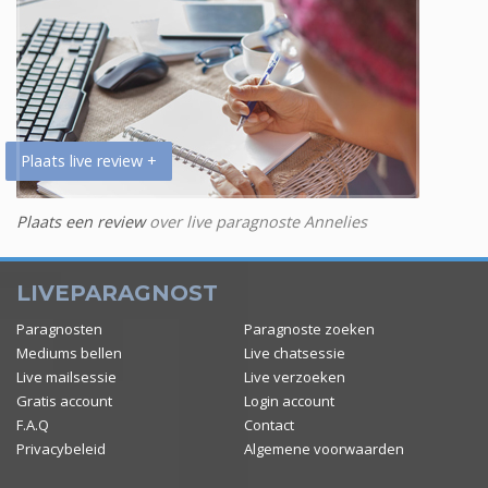
Plaats live review +
Plaats een review
over live paragnoste Annelies
LIVEPARAGNOST
Paragnosten
Paragnoste zoeken
Mediums bellen
Live chatsessie
Live mailsessie
Live verzoeken
Gratis account
Login account
F.A.Q
Contact
Privacybeleid
Algemene voorwaarden