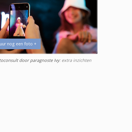
uur nog een foto +
toconsult door paragnoste Ivy
: extra inzichten