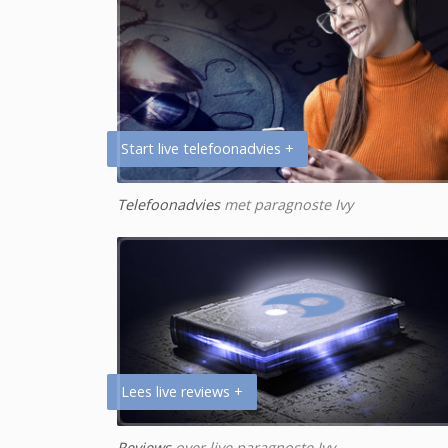
Start live telefoonadvies +
Telefoonadvies
met paragnoste Ivy
Lees live reviews +
Reviews
over live paragnoste Ivy