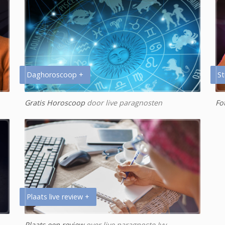
Daghoroscoop +
St
Gratis Horoscoop
door live paragnosten
Fo
Plaats live review +
Plaats een review
over live paragnoste Ivy