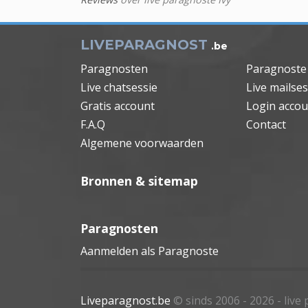
LIVEPARAGNOST
.be
Paragnosten
Paragnoste
Live chatsessie
Live mailses
Gratis account
Login accou
F.A.Q
Contact
Algemene voorwaarden
Bronnen & sitemap
Paragnosten
Aanmelden als Paragnoste
Liveparagnost.be
© sinds 2006 - 2026
- liv