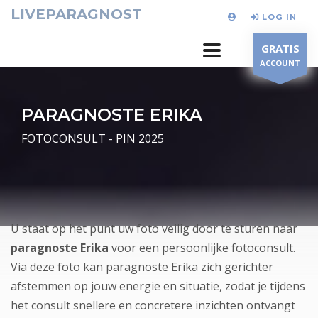
LIVEPARAGNOST
LOG IN
GRATIS
ACCOUNT
PARAGNOSTE ERIKA
FOTOCONSULT - PIN 2025
U staat op het punt uw foto veilig door te sturen naar
paragnoste Erika
voor een persoonlijke fotoconsult.
Via deze foto kan paragnoste Erika zich gerichter
afstemmen op jouw energie en situatie, zodat je tijdens
het consult snellere en concretere inzichten ontvangt