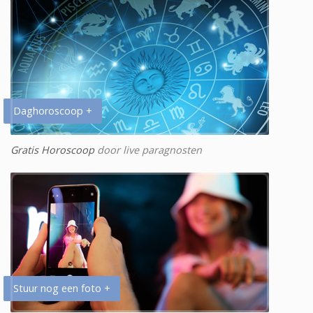
Daghoroscoop +
Gratis Horoscoop
door live paragnosten
Stuur nog een foto +