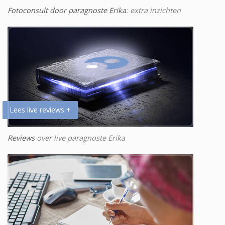
Fotoconsult door paragnoste Erika
: extra inzichten
Lees live reviews +
Reviews
over live paragnoste Erika