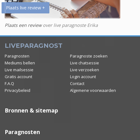
Plaats live review +
Plaats een review
over live paragnoste Erika
LIVEPARAGNOST
Paragnosten
Paragnoste zoeken
Mediums bellen
Live chatsessie
Live mailsessie
Live verzoeken
Gratis account
Login account
F.A.Q
Contact
Privacybeleid
Algemene voorwaarden
Bronnen & sitemap
Paragnosten