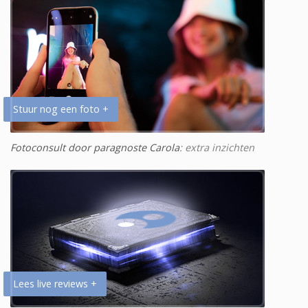
Stuur nog een foto +
Fotoconsult door paragnoste Carola
: extra inzichten
Lees live reviews +