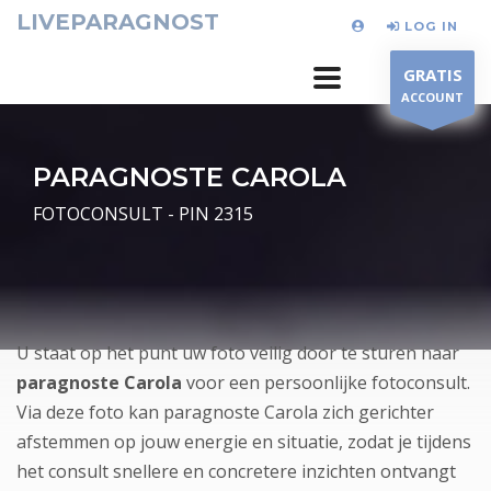
LIVEPARAGNOST
LOG IN
GRATIS
ACCOUNT
PARAGNOSTE CAROLA
FOTOCONSULT - PIN 2315
U staat op het punt uw foto veilig door te sturen naar
paragnoste Carola
voor een persoonlijke fotoconsult.
Via deze foto kan paragnoste Carola zich gerichter
afstemmen op jouw energie en situatie, zodat je tijdens
het consult snellere en concretere inzichten ontvangt