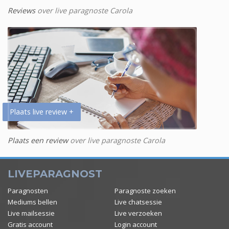
Reviews
over live paragnoste Carola
Plaats live review +
Plaats een review
over live paragnoste Carola
LIVEPARAGNOST
Paragnosten
Paragnoste zoeken
Mediums bellen
Live chatsessie
Live mailsessie
Live verzoeken
Gratis account
Login account