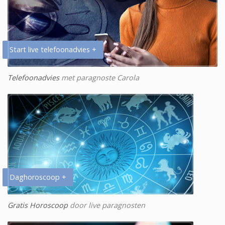
Start live telefoonadvies +
Telefoonadvies
met paragnoste Carola
Daghoroscoop +
Gratis Horoscoop
door live paragnosten