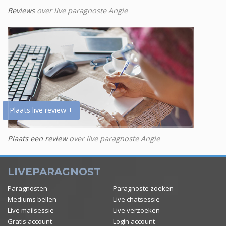
Reviews
over live paragnoste Angie
Plaats live review +
Plaats een review
over live paragnoste Angie
LIVEPARAGNOST
Paragnosten
Paragnoste zoeken
Mediums bellen
Live chatsessie
Live mailsessie
Live verzoeken
Gratis account
Login account