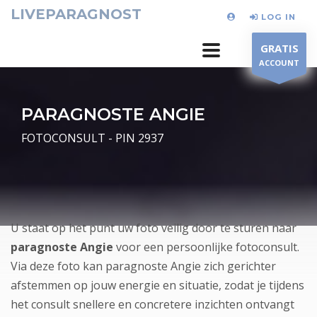
LIVEPARAGNOST
LOG IN
GRATIS
ACCOUNT
PARAGNOSTE ANGIE
FOTOCONSULT - PIN 2937
U staat op het punt uw foto veilig door te sturen naar
paragnoste Angie
voor een persoonlijke fotoconsult.
Via deze foto kan paragnoste Angie zich gerichter
afstemmen op jouw energie en situatie, zodat je tijdens
het consult snellere en concretere inzichten ontvangt