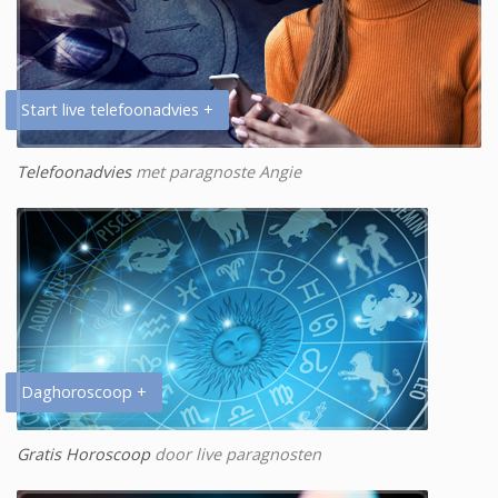
Start live telefoonadvies +
Telefoonadvies
met paragnoste Angie
Daghoroscoop +
Gratis Horoscoop
door live paragnosten