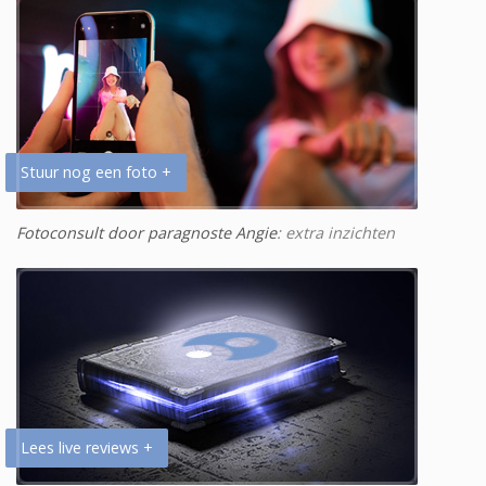
Stuur nog een foto +
Fotoconsult door paragnoste Angie
: extra inzichten
Lees live reviews +